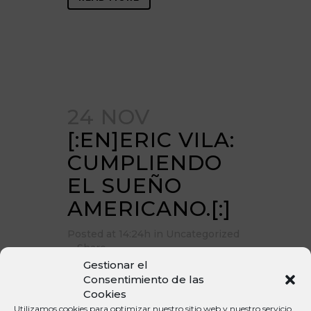
24 NOV
[:EN]ERIC VILA:
CUMPLIENDO
EL SUEÑO
AMERICANO.[:]
Posted at 14:24h
in
Uncategorized
Share
Gestionar el
[:en]
Consentimiento de las
Cookies
El último Nike Camp fue testigo de
los últimos momentos como
Utilizamos cookies para optimizar nuestro sitio web y nuestro servicio.