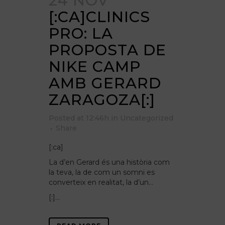
24 NOV
[:CA]CLINICS
PRO: LA
PROPOSTA DE
NIKE CAMP
AMB GERARD
ZARAGOZA[:]
Posted at 12:46h
in
Uncategorized
Share
[:ca]
La d’en Gerard és una història com
la teva, la de com un somni es
converteix en realitat, la d’un…
[:]...