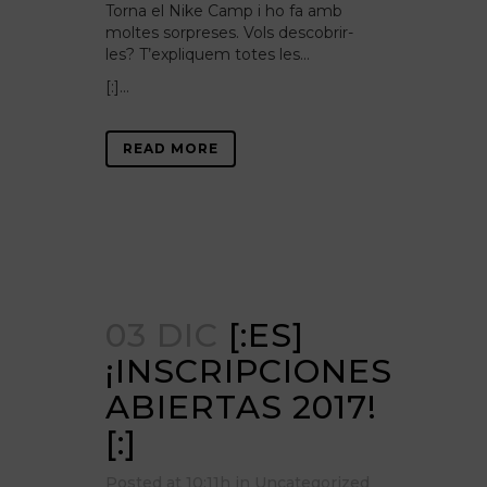
Torna el Nike Camp i ho fa amb
moltes sorpreses. Vols descobrir-
les? T’expliquem totes les…
[:]...
READ MORE
03 DIC
[:ES]
¡INSCRIPCIONES
ABIERTAS 2017!
[:]
Posted at 10:11h
in
Uncategorized