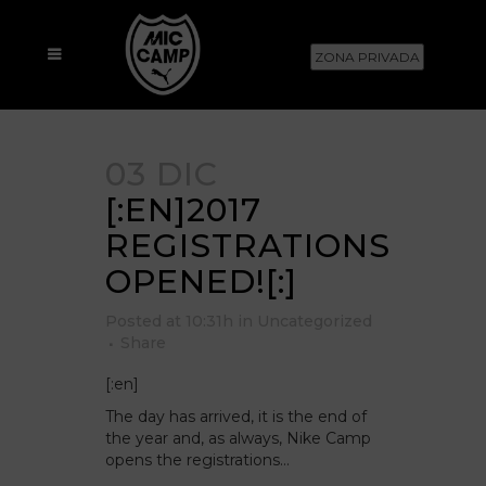
ZONA PRIVADA
03 DIC
[:EN]2017
REGISTRATIONS
OPENED![:]
Posted at 10:31h
in
Uncategorized
Share
[:en]
The day has arrived, it is the end of
the year and, as always, Nike Camp
opens the registrations…