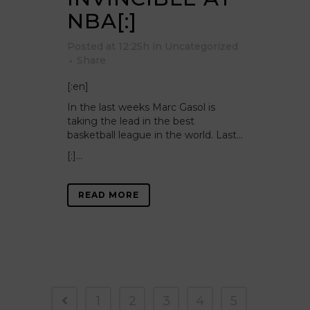
NBA[:]
Posted at 12:25h
in
Uncategorized
Share
[:en]
In the last weeks Marc Gasol is
taking the lead in the best
basketball league in the world. Last…
[:]...
READ MORE
1
2
3
4
5