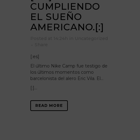
CUMPLIENDO
EL SUEÑO
AMERICANO.[:]
Posted at 14:24h
in
Uncategorized
Share
[:es]
El último Nike Camp fue testigo de
los últimos momentos como
barcelonista del alero Eric Vila. El…
[:]...
READ MORE