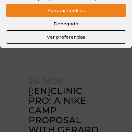
barcelonista del alero Eric Vila. El…
Aceptar cookies
[:]...
Denegado
READ MORE
Ver preferencias
24 NOV
[:EN]CLINIC
PRO: A NIKE
CAMP
PROPOSAL
WITH GERARD