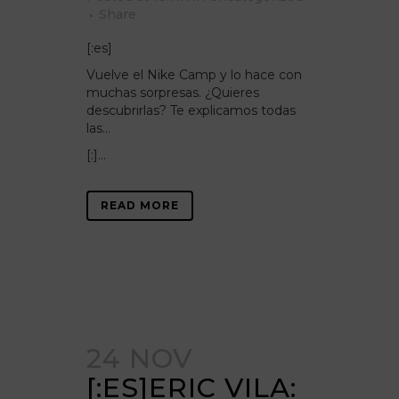
Share
[:es]
Vuelve el Nike Camp y lo hace con
muchas sorpresas. ¿Quieres
descubrirlas? Te explicamos todas
las…
[:]...
READ MORE
24 NOV
[:ES]ERIC VILA: