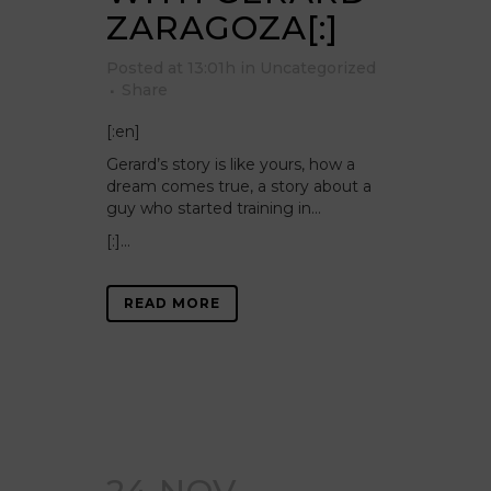
ZARAGOZA[:]
Posted at 13:01h
in
Uncategorized
Share
[:en]
Gerard’s story is like yours, how a
dream comes true, a story about a
guy who started training in…
[:]...
READ MORE