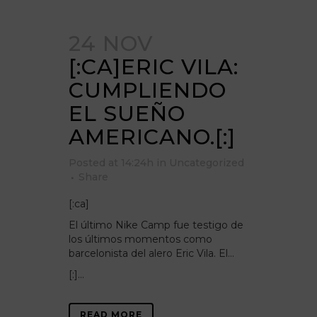
24 NOV
[:CA]ERIC VILA:
CUMPLIENDO
EL SUEÑO
AMERICANO.[:]
Posted at 14:24h
in
Uncategorized
Share
[:ca]
El último Nike Camp fue testigo de
los últimos momentos como
barcelonista del alero Eric Vila. El…
[:]...
READ MORE