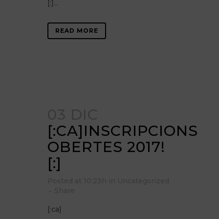
[:]...
READ MORE
03 DIC
[:CA]INSCRIPCIONS
OBERTES 2017!
[:]
Posted at 10:23h
in
Uncategorized
Share
[:ca]