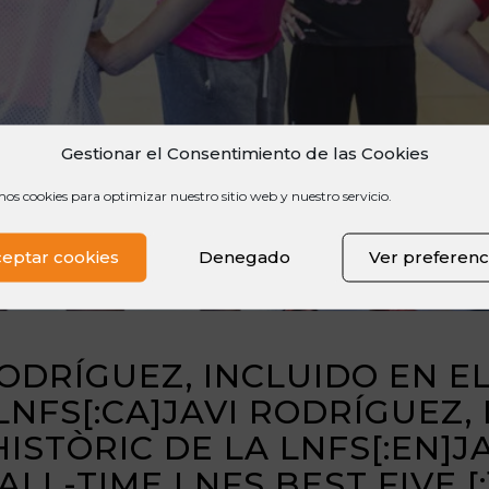
Gestionar el Consentimiento de las Cookies
mos cookies para optimizar nuestro sitio web y nuestro servicio.
eptar cookies
Denegado
Ver preferenc
 RODRÍGUEZ, INCLUIDO EN E
LNFS[:CA]JAVI RODRÍGUEZ, 
ISTÒRIC DE LA LNFS[:EN]J
LL-TIME LNFS BEST FIVE [: