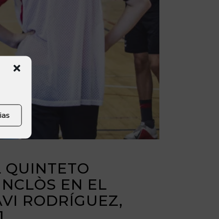
ias
L QUINTETO
INCLÒS EN EL
AVI RODRÍGUEZ,
]