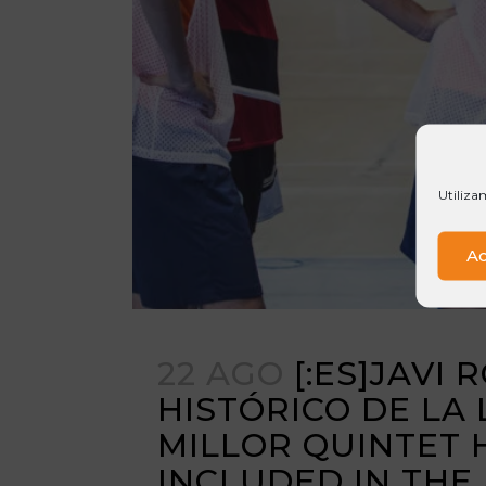
Utiliza
Ac
22 AGO
[:ES]JAVI
HISTÓRICO DE LA 
MILLOR QUINTET H
INCLUDED IN THE A