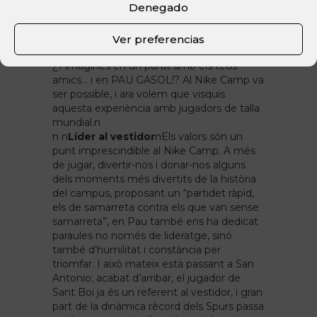
Denegado
assistències a la lliga, un rècord històric per
algú que no deixa de sorprendre’ns. I sí,
també ha compartit entrenaments i
Ver preferencias
partits amb els nostres #nikecampplayers.
¿T’imagines en un partit amb els teus
amics… i en PAU GASOL!? Al Nike Camp va
ser possible, i ara volem que visquis
aquesta experiència amb jugadors de talla
mundial.
n
n n
Líder al vestidor
n
Els valors són un
punt imprescindible al Nike Camp. A més
de jugar, divertir-nos i donar-nos alguns
dels moments més divertits de la història
del campus, proposant un “partidet ràpid,
els de samarreta contra els que van sense
samarreta”, en Pau també ens ha dedicat
paraules no només de lideratge, sinó
també d’humilitat i constància per
triomfar. I això mateix està passant a San
Antonio; acabat d’arribar, el jugador de
Sant Boi ja és un referent al vestidor, i gran
part de la dinàmica rècord dels Spurs passa