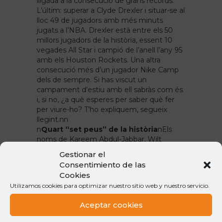
lligada a la consecució de grans rècords.
L’últim: superar a Clyde Drexler i situar-se al
lloc 49 de jugadors amb més minuts
jugats a l’NBA. Drexler està entre els 50
millors jugadors de la història, essent 10
vegades All Star i campió de l’anell l’any 95
amb els Houston Rockets. Una altra
consecució més d’un jugador Nike Camp
dels de sempre. Si has viscut un
campament d’estiu amb ell sabràs com és
i, si no, ¿a què esperes per saber què fer
per viure-ho? T’ho expliquem, segueix
llegint.nn
n
Quart “set peus” de la història
n
Els
noms de Kareem Abdul-Jabbar, Wilt
Chamberlain i Vlade Divac potser et diuen
Gestionar el
alguna cosa si ets fan del bàsquet. Són tres
Consentimiento de las
noms que tots els enamorats d’aquest
Cookies
esport tenim en ment. Doncs bé, Pau
Utilizamos cookies para optimizar nuestro sitio web y nuestro servicio.
també volia ser entre ells… i ho ha
aconseguit. Al partit jugat contra els
Aceptar cookies
Clippers va entrar a la llista dels jugadors de
més de 2,13m que han passat de les 3.500