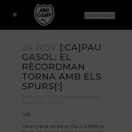
ZONA PRIVADA
24 NOV
[:CA]PAU
GASOL: EL
RÈCORDMAN
TORNA AMB ELS
SPURS[:]
Posted at 11:09h
in
Uncategorized
by
Nike Camp
Share
[:ca]
L’avanç de la carrera de Pau a la NBA va