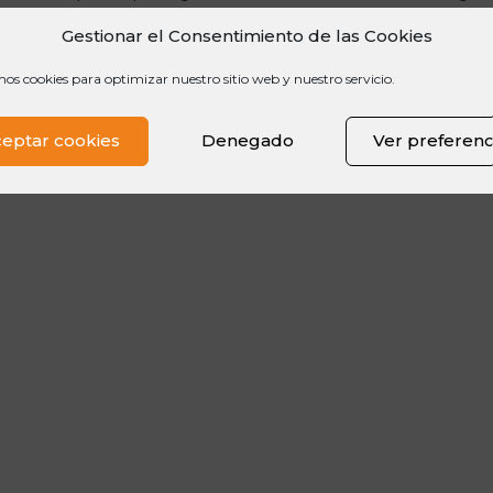
n defensa, amb 49 dianes i només sis gols encaixats. A més, Ol
Gestionar el Consentimiento de las Cookies
vant el Rosengard suec.n n
Marta, líder a la lliga
n
Al mes d’octu
erència al FC Barcelona, RCD Espanyol i Arsenal Ladies arribava a
mos cookies para optimizar nuestro sitio web y nuestro servicio.
n una lliga molt disputada davant el FC Barcelona. 13 victòries,
l.
n
Com veieu, a Nike Camp comptem amb les millors, i sí, seguei
ies!
eptar cookies
Denegado
Ver preferenc