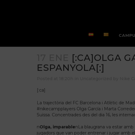
CAMPU
17 ENE
[:CA]OLGA G
ESPANYOLA[:]
Posted at 18:20h
in
Uncategorized
by
Nike 
[:ca]
La trajectòria del FC Barcelona i Atlètic de Mad
#nikecampplayers Olga García i Marta Corredera
Suïssa. Concentrades des del dia 16, les interna
n
Olga, imparable
nLa blaugrana va estar amb n
jugadors que van poder entrenar i jugar amb ell