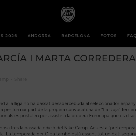
S 2026
ANDORRA
BARCELONA
FOTOS
FA
ARCÍA I MARTA CORREDERA,
Camp
Share
rid a la lliga no ha passat desapercebuda al seleccionador espanyol
 per formar part de la propera convocatòria de “La Roja” femeni
cionals es postulen per assistir a la propera Eurocopa que es disput
osaltres la passada edició del Nike Camp. Aquesta “pretemporada”
a. La temporada per Olga també està essent tot un èxit: segona a 