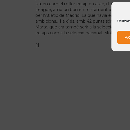
situen com el millor equip en atac, i també e
League, amb un bon enfrontament a quarts da
per l’Atlètic de Madrid. La que havia estat ref
Utiliza
ambicions… I així és, amb 42 punts són líders e
Marta, que ara també serà a la selecció naciona
equips com a la selecció nacional. Molta sort no
Ac
[:]