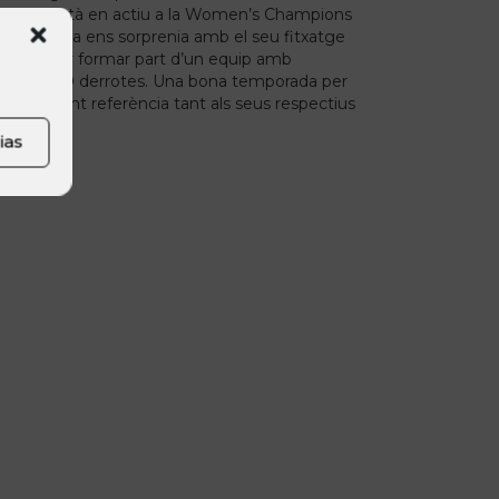
ga també està en actiu a la Women’s Champions
bre, Marta ens sorprenia amb el seu fitxatge
 Madrid per formar part d’un equip amb
 3 empats i 0 derrotes. Una bona temporada per
xen essent referència tant als seus respectius
ias