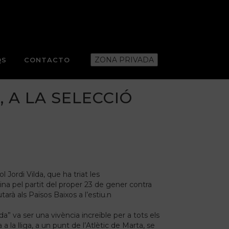
ZONA PRIVADA
QS
CONTACTO
 A LA SELECCIÓ
 Jordi Vilda, que ha triat les
na pel partit del proper 23 de gener contra
arà als Països Baixos a l’estiu.n
 va ser una vivència increïble per a tots els
la lliga, a un punt de l’Atlètic de Marta, se