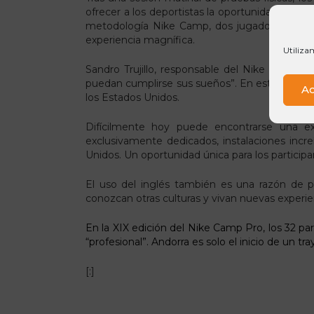
ofrecer a los deportistas la oportunidad de ob
metodología Nike Camp, dos jugadores de nive
experiencia magnífica.
Utiliza
Sandro Trujillo, responsable del Nike Camp Pr
puedan cumplirse sus sueños”. En este sentido
Ac
los Estados Unidos.
Difícilmente hoy puede encontrarse una ex
exclusivamente dedicados, instalaciones incre
Unidos. Un oportunidad única para los particip
El uso del inglés también es una razón de pe
conozcan otras culturas y vivan nuevas experi
En la XIX edición del Nike Camp Pro, los 32 p
“profesional”. Andorra es solo el inicio de un t
[:]