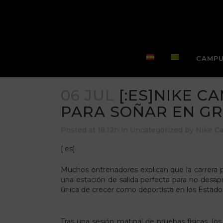
CAMPU
06 JUL
[:ES]NIKE C
PARA SOÑAR EN GR
Posted at 18:12h
in
Uncategorized
by
Nike C
[:es]
Muchos entrenadores explican que la carrera p
una estación de salida perfecta para no desap
única de crecer como deportista en los Estado
Tras una sesión matinal de pruebas físicas, l