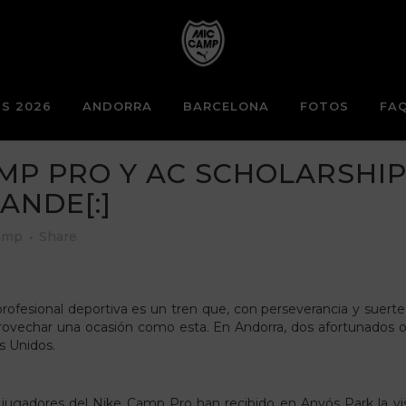
S 2026
ANDORRA
BARCELONA
FOTOS
FA
AMP PRO Y AC SCHOLARSHIP
ANDE[:]
amp
Share
rofesional deportiva es un tren que, con perseverancia y suerte
rovechar una ocasión como esta. En Andorra, dos afortunados ob
s Unidos.
os jugadores del Nike Camp Pro han recibido en Anyós Park la v