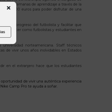
r las dos semanas de aprendizaje a través de la
da en 3.000 euros para poder disfrutar de una
 en el progreso del futbolista y facilitar que
ad de crecer como futbolistas y estudiantes en
ias
universidad norteamericana. Staff técnicos
cas de vivir unos años inolvidables en Estados
dir en el extranjero hace que los estudiantes
oportunidad de vivir una auténtica experiencia
El Nike Camp Pro te ayuda a soñar.