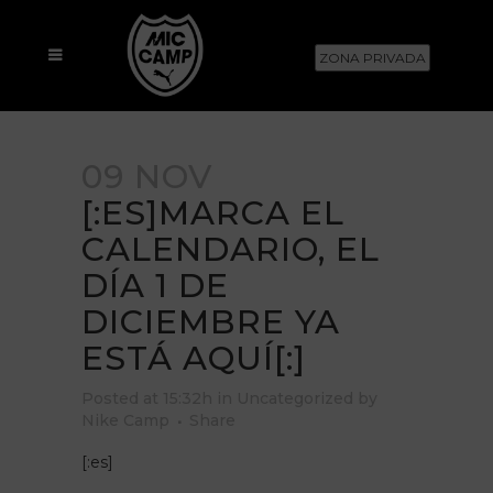
ZONA PRIVADA
09 NOV
[:ES]MARCA EL
CALENDARIO, EL
DÍA 1 DE
DICIEMBRE YA
ESTÁ AQUÍ[:]
Posted at 15:32h
in
Uncategorized
by
Nike Camp
Share
[:es]