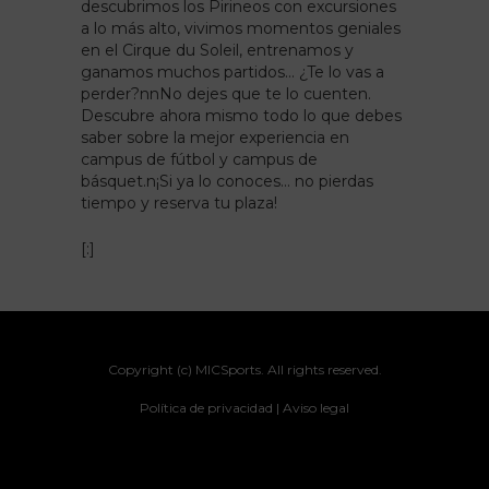
descubrimos los Pirineos con excursiones
a lo más alto, vivimos momentos geniales
en el Cirque du Soleil, entrenamos y
ganamos muchos partidos… ¿Te lo vas a
perder?nnNo dejes que te lo cuenten.
Descubre ahora mismo todo lo que debes
saber sobre la mejor experiencia en
campus de
fútbol y campus de
básquet.n¡Si ya lo conoces… no pierdas
tiempo y reserva tu plaza!
[:]
Copyright (c) MICSports. All rights reserved.
Política de privacidad |
Aviso legal