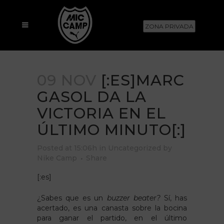
ZONA PRIVADA
09 NOV
[:ES]MARC
GASOL DA LA
VICTORIA EN EL
ÚLTIMO MINUTO[:]
Posted at 15:06h
in
Uncategorized
by
Nike Camp
Share
[:es]
¿Sabes que es un
buzzer beater?
Sí, has
acertado, es una canasta sobre la bocina
para ganar el partido, en el último