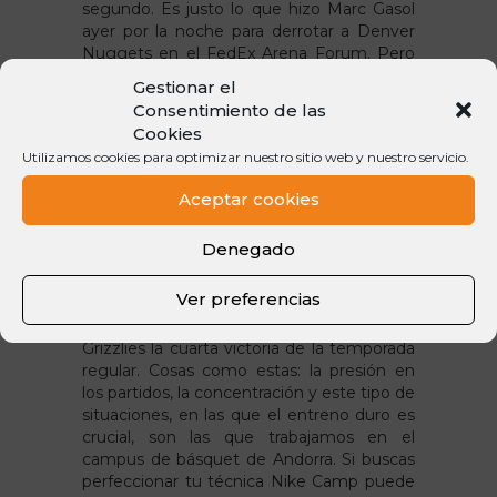
segundo. Es justo lo que hizo Marc Gasol
ayer por la noche para derrotar a Denver
Nuggets en el FedEx Arena Forum. Pero
nuestro jugador Nike Camp no solo se
Gestionar el
apuntó este tiro mágico, también fue
Consentimiento de las
escogido MVP del partido con 19 puntos, 2
Cookies
rebotes y 6 asistencias.
Utilizamos cookies para optimizar nuestro sitio web y nuestro servicio.
Aceptar cookies
Puntazo y MVP del partido
Denegado
El cierre del partido por parte del pívot de
Sant Boi no fue un punto cualquiera, fue
Ver preferencias
asistido por el histórico de la NBA Vince
Carter, haciéndole sumar a Memphis
Grizzlies la cuarta victoria de la temporada
regular. Cosas como estas: la presión en
los partidos, la concentración y este tipo de
situaciones, en las que el entreno duro es
crucial, son las que trabajamos en el
campus de básquet de Andorra. Si buscas
perfeccionar tu técnica Nike Camp puede