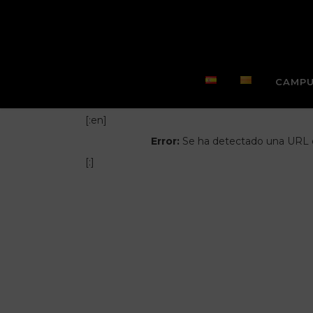
CAMPU
[:en]
Error:
Se ha detectado una URL d
[:]