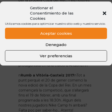
per la propera Copa del Rei… I els nostres
jugadors de Nike Camp també. En aquest
Gestionar el
sentit seran tres els cracs Nike que es
Consentimiento de las
veuran les cares en uns quarts en els que
Cookies
fins i tot poden enfrontar-se. El sorteig ha
Utilizamos cookies para optimizar nuestro sitio web y nuestro servicio.
deixat el Reial Madrid, Andorra, Iberostar
Tenerife i Baskonia per una banda del
Aceptar cookies
quadre; i Barça, Unicaja, València i Granca
per l’altra. Amb els blaugranes tenim a dos
Denegado
representants: Víctor Claver i Juan Carlos
Navarro, aquest últim assidu al campus
des de fa anys. Per altra banda, al València
Ver preferencias
Basket comptem amb Guillem Vives,
protagonista en una edició a Andorra.
nn
n
Rumb a Vitòria-Gasteiz 2017
n
Tot a
punt perquè el 20 de gener comenci la
nova edició de la Copa del Rei. En un mes
començarà la competició, que s’allargarà
fins el 19 de febrer, amb una final
programada a les 18:30h. Algun dels
nostres jugadors Nike Camp hi arribarà?
Falta poc per saber-ho… Atents!