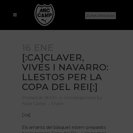
ZONA PRIVADA
16 ENE
[:CA]CLAVER,
VIVES I NAVARRO:
LLESTOS PER LA
COPA DEL REI[:]
Posted at 18:43h
in
Uncategorized
by
Nike Camp
Share
[:ca]
Els amants del bàsquet estem preparats