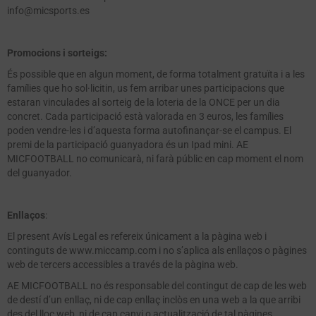
info@micsports.es
Promocions i sorteigs:
És possible que en algun moment, de forma totalment gratuïta i a les
famílies que ho sol·licitin, us fem arribar unes participacions que
estaran vinculades al sorteig de la loteria de la ONCE per un dia
concret. Cada participació està valorada en 3 euros, les famílies
poden vendre-les i d’aquesta forma autofinançar-se el campus. El
premi de la participació guanyadora és un Ipad mini. AE
MICFOOTBALL no comunicarà, ni farà públic en cap moment el nom
del guanyador.
Enllaços
:
El present Avís Legal es refereix únicament a la pàgina web i
continguts de www.miccamp.com i no s’aplica als enllaços o pàgines
web de tercers accessibles a través de la pàgina web.
AE MICFOOTBALL no és responsable del contingut de cap de les web
de destí d’un enllaç, ni de cap enllaç inclòs en una web a la que arribi
des del lloc web, ni de cap canvi o actualització de tal pàgines.