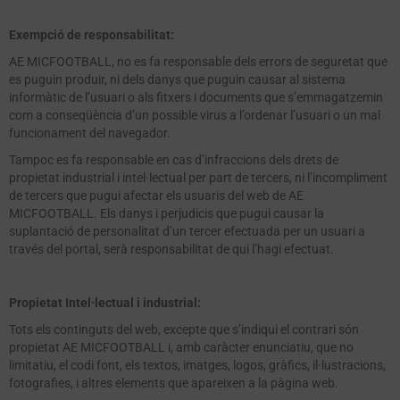
Exempció de responsabilitat:
AE MICFOOTBALL, no es fa responsable dels errors de seguretat que
es puguin produir, ni dels danys que puguin causar al sistema
informàtic de l’usuari o als fitxers i documents que s’emmagatzemin
com a conseqüència d’un possible virus a l’ordenar l’usuari o un mal
funcionament del navegador.
Tampoc es fa responsable en cas d’infraccions dels drets de
propietat industrial i intel·lectual per part de tercers, ni l’incompliment
de tercers que pugui afectar els usuaris del web de AE
MICFOOTBALL. Els danys i perjudicis que pugui causar la
suplantació de personalitat d’un tercer efectuada per un usuari a
través del portal, serà responsabilitat de qui l’hagi efectuat.
Propietat Intel·lectual i industrial:
Tots els continguts del web, excepte que s’indiqui el contrari són
propietat AE MICFOOTBALL i, amb caràcter enunciatiu, que no
limitatiu, el codi font, els textos, imatges, logos, gràfics, il·lustracions,
fotografies, i altres elements que apareixen a la pàgina web.