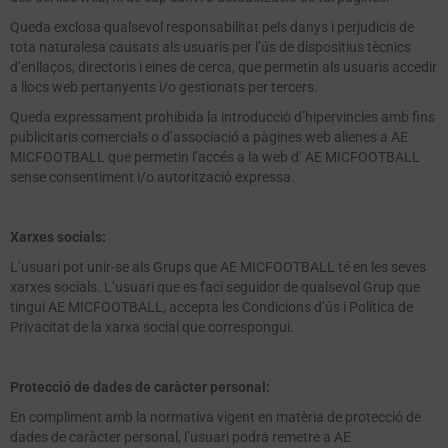
Queda exclosa qualsevol responsabilitat pels danys i perjudicis de
tota naturalesa causats als usuaris per l’ús de dispositius tècnics
d’enllaços, directoris i eines de cerca, que permetin als usuaris accedir
a llocs web pertanyents i/o gestionats per tercers.
Queda expressament prohibida la introducció d’hipervincles amb fins
publicitaris comercials o d’associació a pàgines web alienes a AE
MICFOOTBALL que permetin l’accés a la web d’ AE MICFOOTBALL
sense consentiment i/o autorització expressa.
Xarxes socials:
L’usuari pot unir-se als Grups que AE MICFOOTBALL té en les seves
xarxes socials. L’usuari que es faci seguidor de qualsevol Grup que
tingui AE MICFOOTBALL, accepta les Condicions d’ús i Política de
Privacitat de la xarxa social que correspongui.
Protecció de dades de caràcter personal:
En compliment amb la normativa vigent en matèria de protecció de
dades de caràcter personal, l’usuari podrà remetre a AE