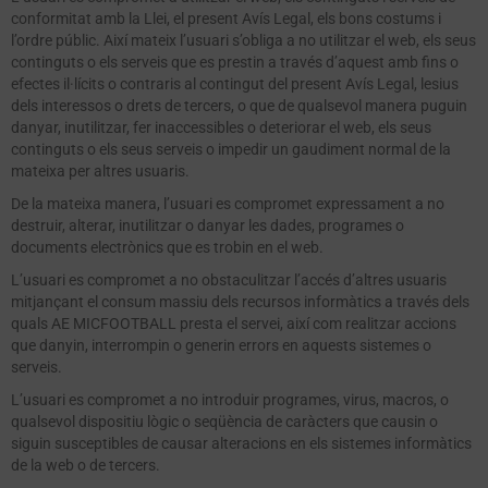
conformitat amb la Llei, el present Avís Legal, els bons costums i
l’ordre públic. Així mateix l’usuari s’obliga a no utilitzar el web, els seus
continguts o els serveis que es prestin a través d’aquest amb fins o
efectes il·lícits o contraris al contingut del present Avís Legal, lesius
dels interessos o drets de tercers, o que de qualsevol manera puguin
danyar, inutilitzar, fer inaccessibles o deteriorar el web, els seus
continguts o els seus serveis o impedir un gaudiment normal de la
mateixa per altres usuaris.
De la mateixa manera, l’usuari es compromet expressament a no
destruir, alterar, inutilitzar o danyar les dades, programes o
documents electrònics que es trobin en el web.
L’usuari es compromet a no obstaculitzar l’accés d’altres usuaris
mitjançant el consum massiu dels recursos informàtics a través dels
quals AE MICFOOTBALL presta el servei, així com realitzar accions
que danyin, interrompin o generin errors en aquests sistemes o
serveis.
L’usuari es compromet a no introduir programes, virus, macros, o
qualsevol dispositiu lògic o seqüència de caràcters que causin o
siguin susceptibles de causar alteracions en els sistemes informàtics
de la web o de tercers.