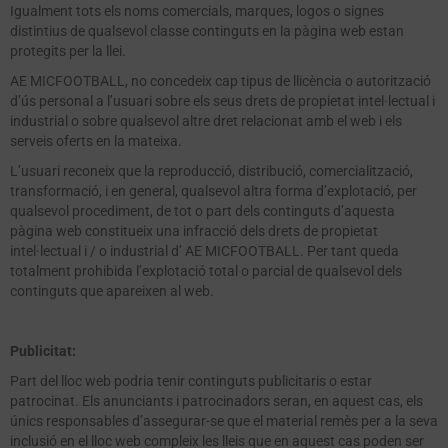
Igualment tots els noms comercials, marques, logos o signes
distintius de qualsevol classe continguts en la pàgina web estan
protegits per la llei.
AE MICFOOTBALL, no concedeix cap tipus de llicència o autorització
d’ús personal a l’usuari sobre els seus drets de propietat intel·lectual i
industrial o sobre qualsevol altre dret relacionat amb el web i els
serveis oferts en la mateixa.
L’usuari reconeix que la reproducció, distribució, comercialització,
transformació, i en general, qualsevol altra forma d’explotació, per
qualsevol procediment, de tot o part dels continguts d’aquesta
pàgina web constitueix una infracció dels drets de propietat
intel·lectual i / o industrial d’ AE MICFOOTBALL. Per tant queda
totalment prohibida l’explotació total o parcial de qualsevol dels
continguts que apareixen al web.
Publicitat:
Part del lloc web podria tenir continguts publicitaris o estar
patrocinat. Els anunciants i patrocinadors seran, en aquest cas, els
únics responsables d’assegurar-se que el material remès per a la seva
inclusió en el lloc web compleix les lleis que en aquest cas poden ser