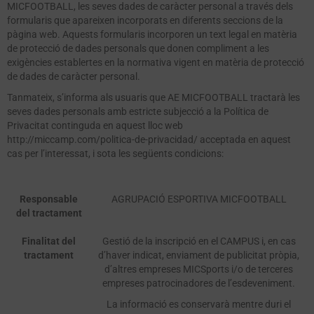
MICFOOTBALL, les seves dades de caràcter personal a través dels
formularis que apareixen incorporats en diferents seccions de la
pàgina web. Aquests formularis incorporen un text legal en matèria
de protecció de dades personals que donen compliment a les
exigències establertes en la normativa vigent en matèria de protecció
de dades de caràcter personal.
Tanmateix, s’informa als usuaris que AE MICFOOTBALL tractarà les
seves dades personals amb estricte subjecció a la Política de
Privacitat continguda en aquest lloc web
http://miccamp.com/politica-de-privacidad/ acceptada en aquest
cas per l’interessat, i sota les següents condicions:
Responsable
AGRUPACIÓ ESPORTIVA MICFOOTBALL
del tractament
Finalitat del
Gestió de la inscripció en el CAMPUS i, en cas
tractament
d’haver indicat, enviament de publicitat pròpia,
d’altres empreses MICSports i/o de terceres
empreses patrocinadores de l’esdeveniment.
La informació es conservarà mentre duri el