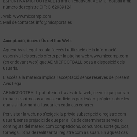
ESPORTIVA MICFOOTBALL (d’ara en endavant AE MICFootball amb
número de registre CIF: G-62989124
Web: www.miccamp.com
Mail de contacte: info@micsports.es
Acceptació, Accés i Ús del lloc Web:
Aquest Avís Legal, regula l’accés i utilització de la informació
esportiva i els serveis oferts per la pàgina web www.miccamp.com
(en endavant web) que AE MICFOOTBALL posa a disposició dels
usuaris.
L’accés a la mateixa implica l’acceptació sense reserves del present
Avís Legal.
AE MICFOOTBALL pot oferir a través de la web, serveis que podran
trobar-se sotmesos a unes condicions particulars pròpies sobre les
quals s’informarà a l’usuari en cada cas concret.
Per visitar la web, no s’exigeix la prèvia subscripció o registre com
usuari, sense prejudici de que per a l’ús de determinats serveis o
continguts del mateix, com competicions, concursos, sorteigs, jocs,
torneigs… S’ha de realitzar tal registre com a usuari. En aquest cas