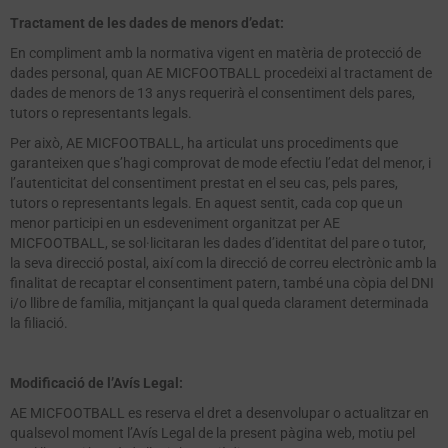
Tractament de les dades de menors d’edat:
En compliment amb la normativa vigent en matèria de protecció de
dades personal, quan AE MICFOOTBALL procedeixi al tractament de
dades de menors de 13 anys requerirà el consentiment dels pares,
tutors o representants legals.
Per això, AE MICFOOTBALL, ha articulat uns procediments que
garanteixen que s’hagi comprovat de mode efectiu l’edat del menor, i
l’autenticitat del consentiment prestat en el seu cas, pels pares,
tutors o representants legals. En aquest sentit, cada cop que un
menor participi en un esdeveniment organitzat per AE
MICFOOTBALL, se sol·licitaran les dades d’identitat del pare o tutor,
la seva direcció postal, així com la direcció de correu electrònic amb la
finalitat de recaptar el consentiment patern, també una còpia del DNI
i/o llibre de família, mitjançant la qual queda clarament determinada
la filiació.
Modificació de l’Avís Legal:
AE MICFOOTBALL es reserva el dret a desenvolupar o actualitzar en
qualsevol moment l’Avís Legal de la present pàgina web, motiu pel