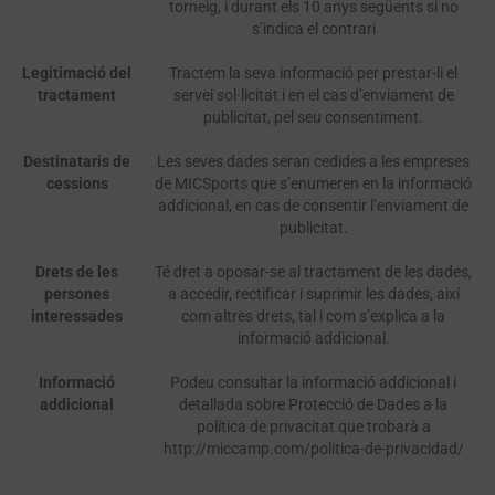
torneig, i durant els 10 anys següents si no
s’indica el contrari
Legitimació del
Tractem la seva informació per prestar-li el
tractament
servei sol·licitat i en el cas d’enviament de
publicitat, pel seu consentiment.
Destinataris de
Les seves dades seran cedides a les empreses
cessions
de MICSports que s’enumeren en la informació
addicional, en cas de consentir l’enviament de
publicitat.
Drets de les
Té dret a oposar-se al tractament de les dades,
persones
a accedir, rectificar i suprimir les dades, així
interessades
com altres drets, tal i com s’explica a la
informació addicional.
Informació
Podeu consultar la informació addicional i
addicional
detallada sobre Protecció de Dades a la
política de privacitat que trobarà a
http://miccamp.com/politica-de-privacidad/