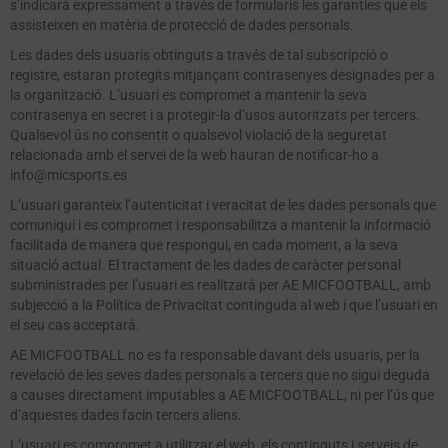
s’indicarà expressament a través de formularis les garanties que els
assisteixen en matèria de protecció de dades personals.
Les dades dels usuaris obtinguts a través de tal subscripció o
registre, estaran protegits mitjançant contrasenyes designades per a
la organització. L’usuari es compromet a mantenir la seva
contrasenya en secret i a protegir-la d’usos autoritzats per tercers.
Qualsevol ús no consentit o qualsevol violació de la seguretat
relacionada amb el servei de la web hauran de notificar-ho a
info@micsports.es
L’usuari garanteix l’autenticitat i veracitat de les dades personals que
comuniqui i es compromet i responsabilitza a mantenir la informació
facilitada de manera que respongui, en cada moment, a la seva
situació actual. El tractament de les dades de caràcter personal
subministrades per l’usuari es realitzarà per AE MICFOOTBALL, amb
subjecció a la Política de Privacitat continguda al web i que l’usuari en
el seu cas acceptarà.
AE MICFOOTBALL no es fa responsable davant dels usuaris, per la
revelació de les seves dades personals a tercers que no sigui deguda
a causes directament imputables a AE MICFOOTBALL, ni per l’ús que
d’aquestes dades facin tercers aliens.
L’usuari es compromet a utilitzar el web, els continguts i serveis de